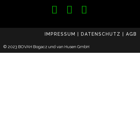
IMPRESSUM
|
DATENSCHUTZ
|
AGB
© 2023 BOVAH Bogacz und van Husen GmbH