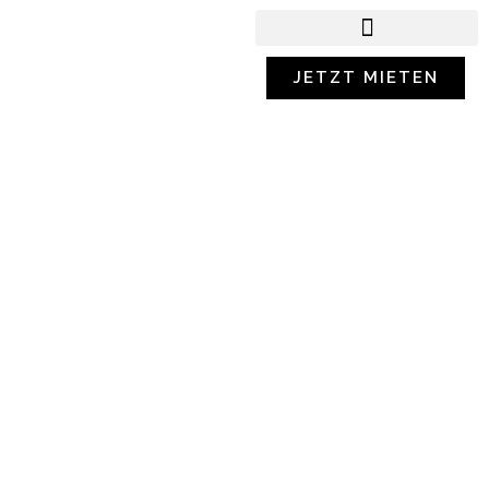
ARBEITSBÜHNEN UND LIFTE
JETZT MIETEN