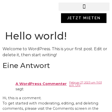
ARBEITSBÜHNEN UND LIFTE
JETZT MIETEN
Hello world!
Welcome to WordPress. This is your first post. Edit or
delete it, then start writing!
Eine Antwort
Februar 27, 2023 um 11:03
A WordPress Commenter
a.m. Uhr
sagt:
Hi, this is a comment.
To get started with moderating, editing, and deleting
comments, please visit the Comments screen in the